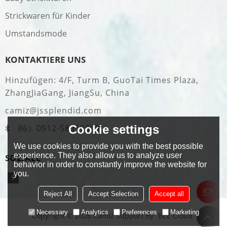
Strickwaren für Kinder
Umstandsmode
KONTAKTIERE UNS
Hinzufügen: 4/F, Turm B, GuoTai Times Plaza,
ZhangJiaGang, JiangSu, China
camiz@jssplendid.com
Cookie settings
86）0512-58919509
We use cookies to provide you with the best possible
experience. They also allow us to analyze user
SOZIALE
behavior in order to constantly improve the website for
you.
Reject All
Accept Selection
Accept all
Necessary
Analytics
Preferences
Marketing
Copyright © 2026
Camiz
Support By
BEE Cloud