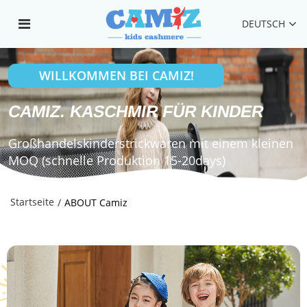
DEUTSCH
WILLKOMMEN BEI CAMIZ!
CAMIZ. KASCHMIR FÜR KINDER
Großhandelskinderstrickwaren mit einem kleinen
MOQ (schnelle Produktion 15-20days)
Startseite
/
ABOUT Camiz