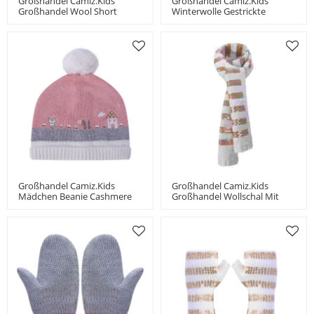
Großhandel Camiz.kids
Großhandel Camiz.kids
Großhandel Wool Short
Winterwolle Gestrickte
Mittan Mit Perlen China
Babymütze Mit Niedlicher
Hersteller
Schleife Classic Girls Beanie
Großhandel Camiz.kids
Großhandel Camiz.kids
Mädchen Beanie Cashmere
Großhandel Wollschal Mit
Blend Soft Top Mit Süßem
Perlen China Hersteller
Bommel-Design