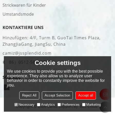
Strickwaren für Kinder
Umstandsmode
KONTAKTIERE UNS
Hinzufügen: 4/F, Turm B, GuoTai Times Plaza,
ZhangJiaGang, JiangSu, China
camiz@jssplendid.com
Cookie settings
86）0512-58919509
We use cookies to provide you with the best possible
experience. They also allow us to analyze user
SOZIALE
behavior in order to constantly improve the website for
you.
Reject All
Accept Selection
Accept all
Necessary
Analytics
Preferences
Marketing
Copyright © 2026
Camiz
Support By
BEE Cloud