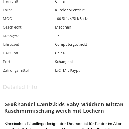
Herkunft
China
Farbe
Kundenorientiert
MOQ
100 Stück/Stil/Farbe
Geschlecht
Mädchen
Messgerät
12
Jahreszeit
Computergestrickt
Herkunft
China
Port
Schanghai
Zahlungsmittel
L/C, T/T, Paypal
Detailed Info
Großhandel Camiz.kids Baby Mädchen Mittan
Kaschmirmischung weich mit Löchern
Klassisches Fäustlingsdesign, der Daumen ist für Kinder im Alter