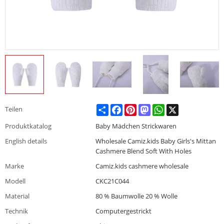
Share
Facebook
Pinterest
Mastodon
WhatsApp
X
Teilen
Produktkatalog
Baby Mädchen Strickwaren
English details
Wholesale Camiz.kids Baby Girls's Mittan
Cashmere Blend Soft With Holes
Marke
Camiz.kids cashmere wholesale
Modell
CKC21C044
Material
80 % Baumwolle 20 % Wolle
Technik
Computergestrickt