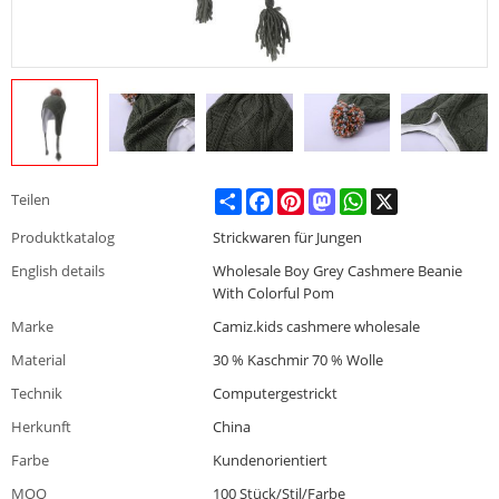
Share
Facebook
Pinterest
Mastodon
WhatsApp
X
Teilen
Produktkatalog
Strickwaren für Jungen
English details
Wholesale Boy Grey Cashmere Beanie
With Colorful Pom
Marke
Camiz.kids cashmere wholesale
Material
30 % Kaschmir 70 % Wolle
Technik
Computergestrickt
Herkunft
China
Farbe
Kundenorientiert
MOQ
100 Stück/Stil/Farbe