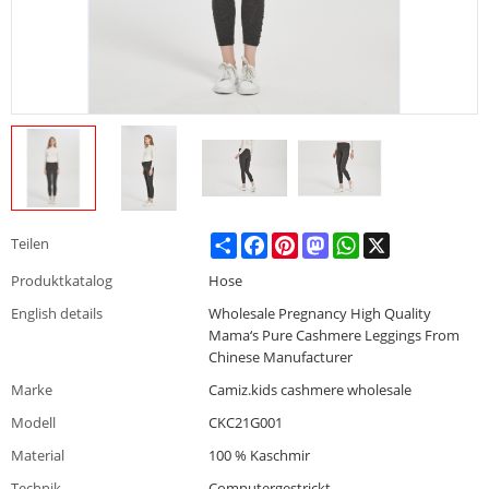
Share
Facebook
Pinterest
Mastodon
WhatsApp
X
Teilen
Produktkatalog
Hose
English details
Wholesale Pregnancy High Quality
Mama‘s Pure Cashmere Leggings From
Chinese Manufacturer
Marke
Camiz.kids cashmere wholesale
Modell
CKC21G001
Material
100 % Kaschmir
Technik
Computergestrickt