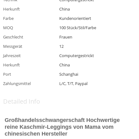
Herkunft
China
Farbe
Kundenorientiert
MOQ
100 Stück/Stil/Farbe
Geschlecht
Frauen
Messgerät
12
Jahreszeit
Computergestrickt
Herkunft
China
Port
Schanghai
Zahlungsmittel
L/C, T/T, Paypal
Detailed Info
Großhandelsschwangerschaft Hochwertige
reine Kaschmir-Leggings von Mama vom
chinesischen Hersteller