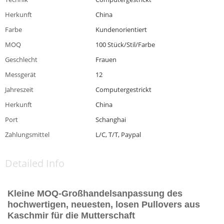
Herkunft
China
Farbe
Kundenorientiert
MOQ
100 Stück/Stil/Farbe
Geschlecht
Frauen
Messgerät
12
Jahreszeit
Computergestrickt
Herkunft
China
Port
Schanghai
Zahlungsmittel
L/C, T/T, Paypal
Detailed Info
Kleine MOQ-Großhandelsanpassung des
hochwertigen, neuesten, losen Pullovers aus
Kaschmir für die Mutterschaft