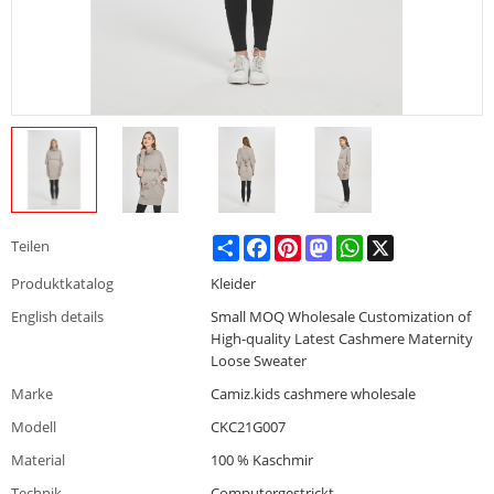
Share
Facebook
Pinterest
Mastodon
WhatsApp
X
Teilen
Produktkatalog
Kleider
English details
Small MOQ Wholesale Customization of
High-quality Latest Cashmere Maternity
Loose Sweater
Marke
Camiz.kids cashmere wholesale
Modell
CKC21G007
Material
100 % Kaschmir
Technik
Computergestrickt