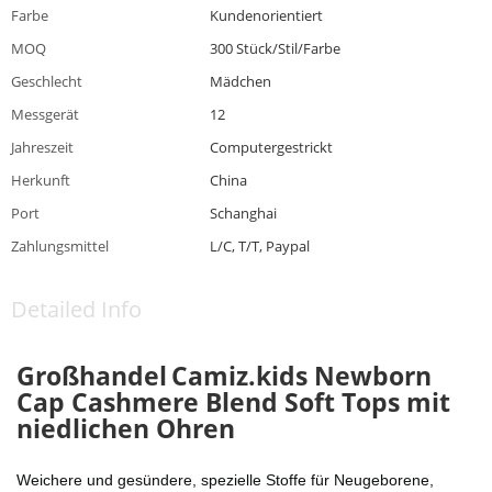
Farbe
Kundenorientiert
MOQ
300 Stück/Stil/Farbe
Geschlecht
Mädchen
Messgerät
12
Jahreszeit
Computergestrickt
Herkunft
China
Port
Schanghai
Zahlungsmittel
L/C, T/T, Paypal
Detailed Info
Großhandel
Camiz.kids Newborn
Cap Cashmere Blend Soft Tops mit
niedlichen Ohren
Weichere und gesündere, spezielle Stoffe für Neugeborene,