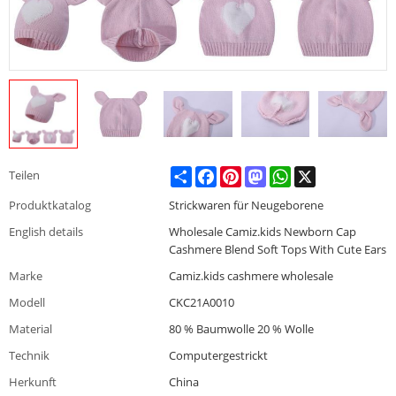
Share
Facebook
Pinterest
Mastodon
WhatsApp
X
Teilen
Produktkatalog
Strickwaren für Neugeborene
English details
Wholesale Camiz.kids Newborn Cap
Cashmere Blend Soft Tops With Cute Ears
Marke
Camiz.kids cashmere wholesale
Modell
CKC21A0010
Material
80 % Baumwolle 20 % Wolle
Technik
Computergestrickt
Herkunft
China