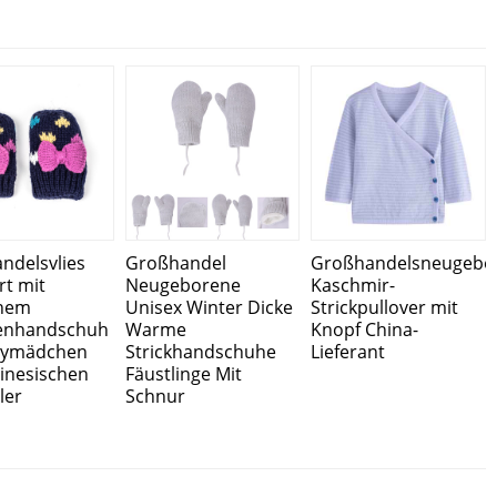
ndelsvlies
Großhandel
Großhandelsneugebo
rt mit
Neugeborene
Kaschmir-
chem
Unisex Winter Dicke
Strickpullover mit
fenhandschuh
Warme
Knopf China-
bymädchen
Strickhandschuhe
Lieferant
inesischen
Fäustlinge Mit
ler
Schnur