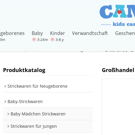
geborenes
Baby
Kinder
Verwandtschaft
Geschen
Startseite
alle
Strickwaren für Neugeborene
/
/
/
Großhandel Gr
Produktkatalog
Großhandel 
Strickwaren für Neugeborene
Baby-Strickwaren
Baby Mädchen Strickwaren
Strickwaren für Jungen