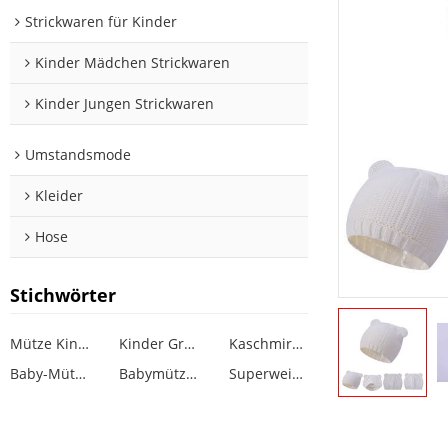
Strickwaren für Kinder
Kinder Mädchen Strickwaren
Kinder Jungen Strickwaren
Umstandsmode
Kleider
Hose
Stichwörter
Mütze Kinder
Kinder Großhandel Mütze
Kaschmirmütze Kinder
Baby-Mütze-Muster stricken
Babymütze Design Mädchen
Superweiche Kindermütze