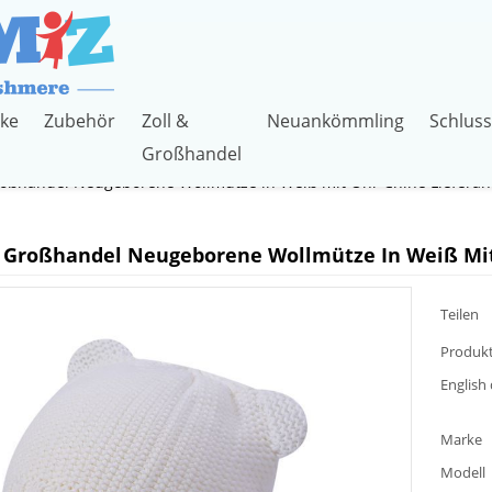
ke
Zubehör
Zoll &
Neuankömmling
Schluss
Großhandel
oßhandel Neugeborene Wollmütze in Weiß mit Ohr Chine Lieferan
Großhandel Neugeborene Wollmütze In Weiß Mit
Teilen
Produkt
English 
Marke
Modell