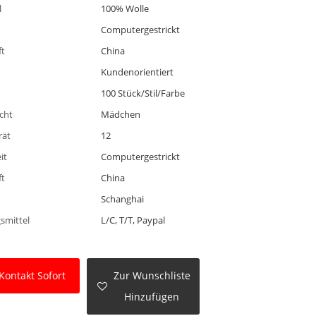
l
100% Wolle
Computergestrickt
ft
China
Kundenorientiert
100 Stück/Stil/Farbe
cht
Mädchen
rät
12
it
Computergestrickt
ft
China
Schanghai
smittel
L/C, T/T, Paypal
Kontakt Sofort
Zur Wunschliste
Hinzufügen