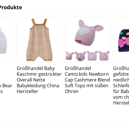
Produkte
Großhandel Baby
Großhandel
Großha
Kaschmir gestrickter
Camiz.kids Newborn
gefütte
Overall Nette
Cap Cashmere Blend
niedli
y Bear
Babykleidung China
Soft Tops mit süßen
Schlei
us
Hersteller
Ohren
für Ba
vom ch
Herstel