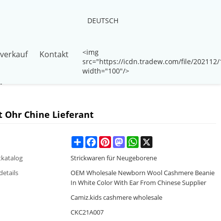
DEUTSCH
<img
verkauf
Kontakt
src="https://icdn.tradew.com/file/20211
width="100"/>
t
 Ohr Chine Lieferant
Share
Facebook
Pinterest
Mastodon
WhatsApp
X
katalog
Strickwaren für Neugeborene
details
OEM Wholesale Newborn Wool Cashmere Beanie
In White Color With Ear From Chinese Supplier
Camiz.kids cashmere wholesale
CKC21A007