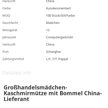
Herkunft
China
Farbe
Kundenorientiert
MOQ
100 Stück/Stil/Farbe
Geschlecht
Mädchen
Messgerät
12
Jahreszeit
Computergestrickt
Herkunft
China
Port
Schanghai
Zahlungsmittel
L/C, T/T, Paypal
Detailed Info
Großhandelsmädchen-
Kaschmirmütze mit Bommel China-
Lieferant