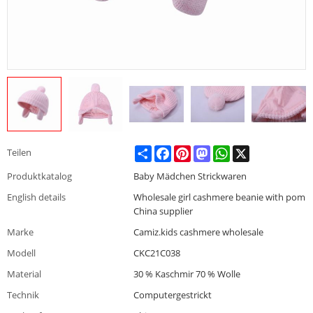
Share
Facebook
Pinterest
Mastodon
WhatsApp
X
Teilen
Produktkatalog
Baby Mädchen Strickwaren
English details
Wholesale girl cashmere beanie with pom
China supplier
Marke
Camiz.kids cashmere wholesale
Modell
CKC21C038
Material
30 % Kaschmir 70 % Wolle
Technik
Computergestrickt