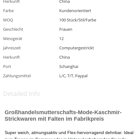
Herkunft
China
Farbe
Kundenorientiert
MOQ
100 Stück/Stil/Farbe
Geschlecht
Frauen
Messgerät
12
Jahreszeit
Computergestrickt
Herkunft
China
Port
Schanghai
Zahlungsmittel
L/C, T/T, Paypal
Detailed Info
Großhandelsmutterschafts-Mode-Kaschmir-
Strickwaren mit Falten im Fabrikpreis
Super weich, atmungsaktiv und Flex-hervorragend dehnbar. Ideal