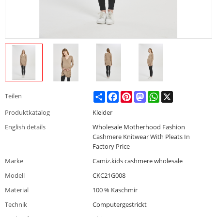
Share
Facebook
Pinterest
Mastodon
WhatsApp
X
Teilen
Produktkatalog
Kleider
English details
Wholesale Motherhood Fashion
Cashmere Knitwear With Pleats In
Factory Price
Marke
Camiz.kids cashmere wholesale
Modell
CKC21G008
Material
100 % Kaschmir
Technik
Computergestrickt