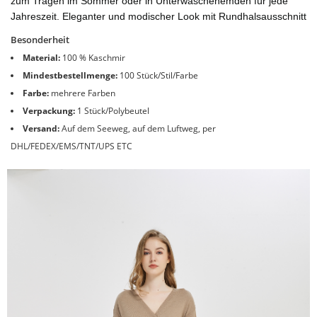
zum Tragen im Sommer oder in Unterwäschehemden für jede
Jahreszeit. Eleganter und modischer Look mit Rundhalsausschnitt
Besonderheit
Material:
100 % Kaschmir
Mindestbestellmenge:
100 Stück/Stil/Farbe
Farbe:
mehrere Farben
Verpackung:
1 Stück/Polybeutel
Versand:
Auf dem Seeweg, auf dem Luftweg, per
DHL/FEDEX/EMS/TNT/UPS ETC