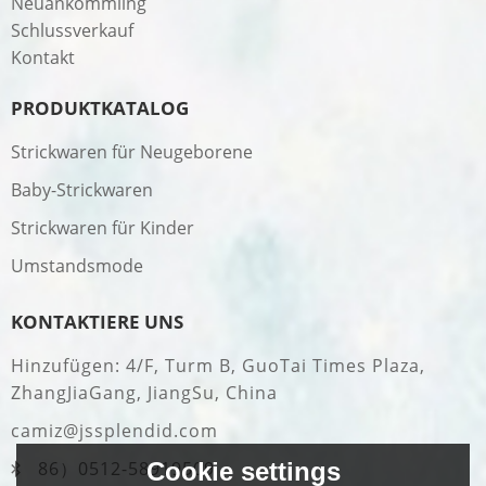
Neuankömmling
Schlussverkauf
Kontakt
PRODUKTKATALOG
Strickwaren für Neugeborene
Baby-Strickwaren
Strickwaren für Kinder
Umstandsmode
KONTAKTIERE UNS
Hinzufügen: 4/F, Turm B, GuoTai Times Plaza,
ZhangJiaGang, JiangSu, China
camiz@jssplendid.com
Cookie settings
86）0512-58919509