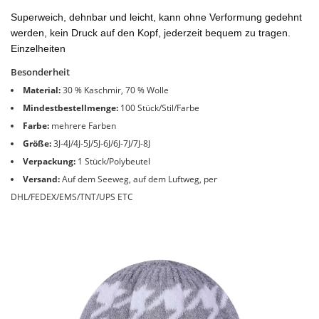
Superweich, dehnbar und leicht, kann ohne Verformung gedehnt
werden, kein Druck auf den Kopf, jederzeit bequem zu tragen.
Einzelheiten
Besonderheit
Material:
30 % Kaschmir, 70 % Wolle
Mindestbestellmenge:
100 Stück/Stil/Farbe
Farbe:
mehrere Farben
Größe:
3J-4J/4J-5J/5J-6J/6J-7J/7J-8J
Verpackung:
1 Stück/Polybeutel
Versand:
Auf dem Seeweg, auf dem Luftweg, per
DHL/FEDEX/EMS/TNT/UPS ETC