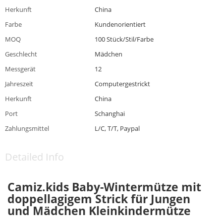
Herkunft
China
Farbe
Kundenorientiert
MOQ
100 Stück/Stil/Farbe
Geschlecht
Mädchen
Messgerät
12
Jahreszeit
Computergestrickt
Herkunft
China
Port
Schanghai
Zahlungsmittel
L/C, T/T, Paypal
Detailed Info
Camiz.kids Baby-Wintermütze mit
doppellagigem Strick für Jungen
und Mädchen Kleinkindermütze