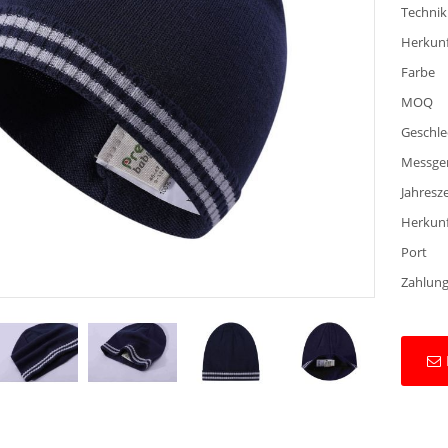
Technik
Herkun
Farbe
MOQ
Geschle
Messge
Jahresze
Herkun
Port
Zahlung