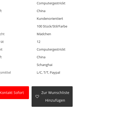
Computergestrickt
ft
China
Kundenorientiert
100 Stück/Stil/Farbe
cht
Mädchen
rät
12
it
Computergestrickt
ft
China
Schanghai
smittel
L/C, T/T, Paypal
Kontakt Sofort
Zur Wunschliste
Hinzufügen