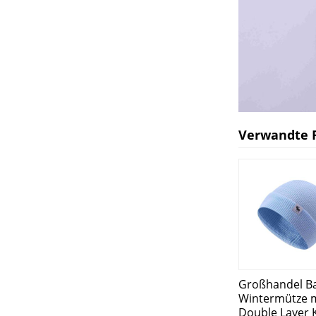
Verwandte 
Großhandel B
Wintermütze m
Double Layer 