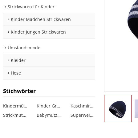
Strickwaren für Kinder
Kinder Mädchen Strickwaren
Kinder Jungen Strickwaren
Umstandsmode
Kleider
Hose
Stichwörter
Kindermütze
Kinder Großhandel Mütze
Kaschmirmütze Kinder
Strickmütze mit Streifenmustern für Babys
Babymütze Design Mädchen
Superweiche Kindermütze