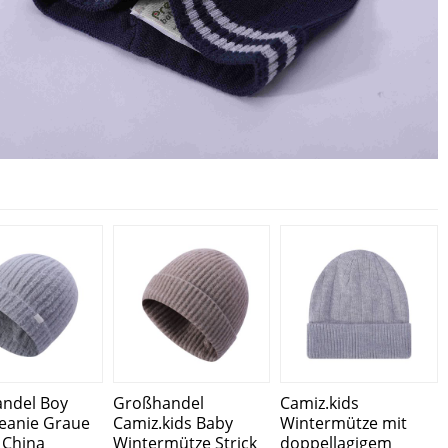
ndel Boy
Großhandel
Camiz.kids
eanie Graue
Camiz.kids Baby
Wintermütze mit
 China
Wintermütze Strick
doppellagigem