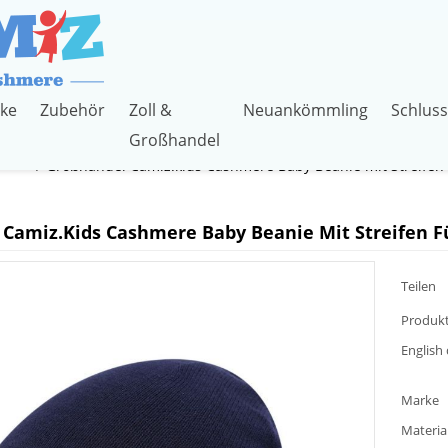
ke
Zubehör
Zoll &
Neuankömmling
Schluss
Großhandel
waren
/
Großhandel Camiz.kids Cashmere Baby Beanie mit Streifen
Camiz.kids Cashmere Baby Beanie Mit Streifen F
Teilen
Produkt
English 
Marke
Materia