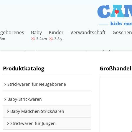
geborenes
Baby
Kinder
Verwandtschaft
Geschen
Startseite
alle
Strickwaren für Kinder
Kinder Jungen Strick
/
/
/
Produktkatalog
Großhandel 
Strickwaren für Neugeborene
Baby-Strickwaren
Baby Mädchen Strickwaren
Strickwaren für Jungen