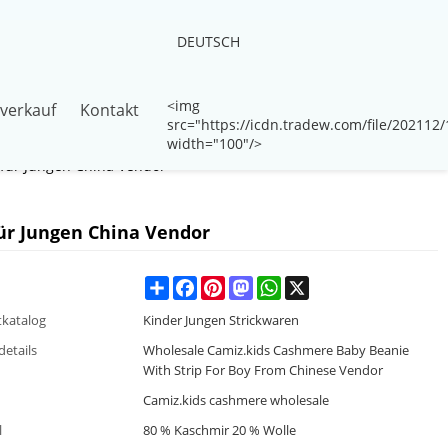
DEUTSCH
<img
verkauf
Kontakt
src="https://icdn.tradew.com/file/20211
width="100"/>
 für Jungen China Vendor
ür Jungen China Vendor
Share
Facebook
Pinterest
Mastodon
WhatsApp
X
katalog
Kinder Jungen Strickwaren
details
Wholesale Camiz.kids Cashmere Baby Beanie
With Strip For Boy From Chinese Vendor
Camiz.kids cashmere wholesale
l
80 % Kaschmir 20 % Wolle