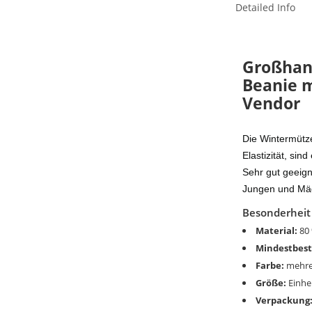
Detailed Info
Großhan
Beanie m
Vendor
Die Wintermütz
Elastizität, sin
Sehr gut geeign
Jungen und Mädc
Besonderheit
Material:
80 
Mindestbest
Farbe:
mehre
Größe:
Einhe
Verpackung