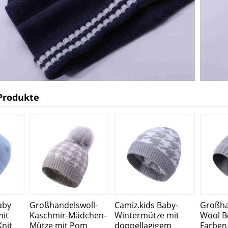
Produkte
aby
Großhandelswoll-
Camiz.kids Baby-
Großha
it
Kaschmir-Mädchen-
Wintermütze mit
Wool B
Knit
Mütze mit Pom
doppellagigem
Farben