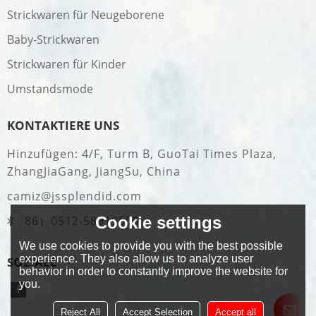
Strickwaren für Neugeborene
Baby-Strickwaren
Strickwaren für Kinder
Umstandsmode
KONTAKTIERE UNS
Hinzufügen: 4/F, Turm B, GuoTai Times Plaza,
ZhangJiaGang, JiangSu, China
camiz@jssplendid.com
Cookie settings
86）0512-58919509
We use cookies to provide you with the best possible
experience. They also allow us to analyze user
SOZIALE
behavior in order to constantly improve the website for
you.
Reject All
Accept Selection
Accept all