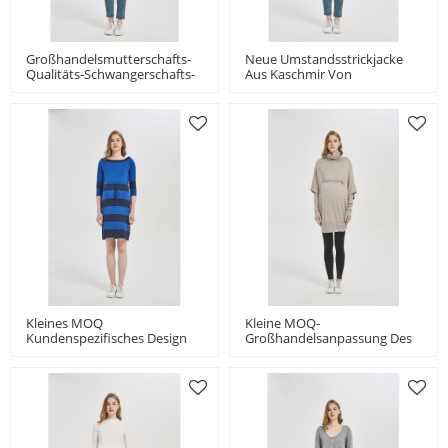
Großhandelsmutterschafts-
Neue Umstandsstrickjacke
Qualitäts-Schwangerschafts-
Aus Kaschmir Von
Kaschmir-Strickwaren-
Chinesischem Hersteller
Strickjacke Mit Schleife Von
Der Chinesischen Fabrik
Kleines MOQ
Kleine MOQ-
Kundenspezifisches Design
Großhandelsanpassung Des
Des Mode-Qualitäts-Luxus-
Hochwertigen, Neuesten,
Kaschmir-Umstandskleid-
Losen Pullovers Aus Kaschmir
China-Herstellers
Für Die Mutterschaft