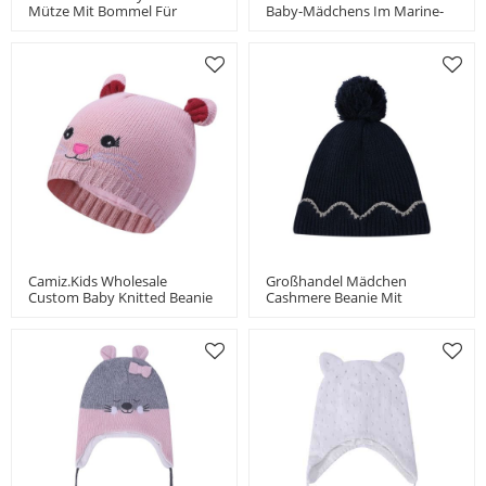
Mütze Mit Bommel Für
Baby-Mädchens Im Marine-
Kinder China-Anbieter
China-Lieferanten
Camiz.kids Wholesale
Großhandel Mädchen
Custom Baby Knitted Beanie
Cashmere Beanie Mit
Hats, Warm Wool Kids Ear
Streifenmuster Pom China
Hat
Lieferant