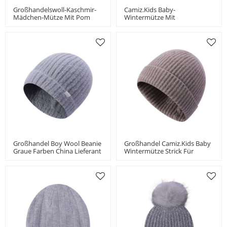
Großhandelswoll-Kaschmir-
Camiz.kids Baby-
Mädchen-Mütze Mit Pom
Wintermütze Mit
China-Anbieter
Doppellagigem Strick Für
Jungen Und Mädchen
Kleinkindermütze
Großhandel Boy Wool Beanie
Großhandel Camiz.kids Baby
Graue Farben China Lieferant
Wintermütze Strick Für
Jungen Und Mädchen
Kleinkind Beanie