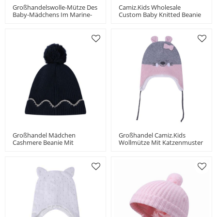
Großhandelswolle-Mütze Des
Camiz.kids Wholesale
Baby-Mädchens Im Marine-
Custom Baby Knitted Beanie
China-Lieferanten
Hats, Warm Wool Kids Ear
Hat
Großhandel Mädchen
Großhandel Camiz.kids
Cashmere Beanie Mit
Wollmütze Mit Katzenmuster
Streifenmuster Pom China
China Lieferant
Lieferant