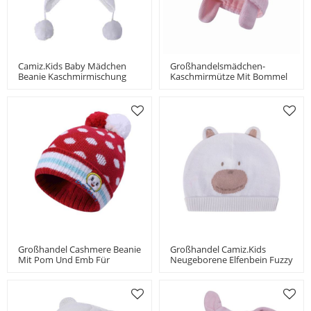
Camiz.kids Baby Mädchen
Großhandelsmädchen-
Beanie Kaschmirmischung
Kaschmirmütze Mit Bommel
Weich Mit Bommel
China-Lieferant
Großhandel Cashmere Beanie
Großhandel Camiz.kids
Mit Pom Und Emb Für
Neugeborene Elfenbein Fuzzy
Mädchen China Hersteller
Bear Strickmütze Aus China