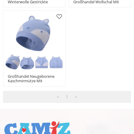
Winterwolle Gestrickte
Großhandel Wollschal Mit
Babymütze Mit Niedlicher
Perlen China Hersteller
Schleife Classic Girls Beanie
Großhandel Neugeborene
Kaschmirmütze Mit
Fuchsmuster China Lieferant
1