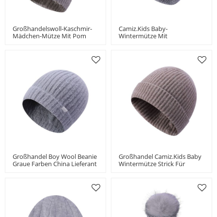
Großhandelswoll-Kaschmir-
Camiz.kids Baby-
Mädchen-Mütze Mit Pom
Wintermütze Mit
China-Anbieter
Doppellagigem Strick Für
Jungen Und Mädchen
Kleinkindermütze
Großhandel Boy Wool Beanie
Großhandel Camiz.kids Baby
Graue Farben China Lieferant
Wintermütze Strick Für
Jungen Und Mädchen
Kleinkind Beanie