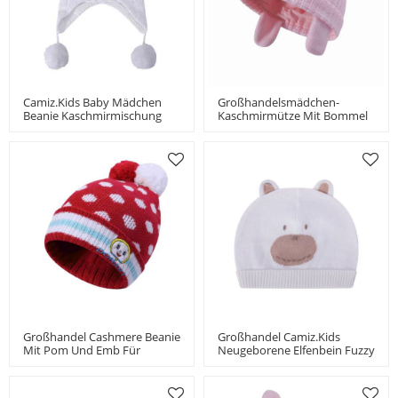
Camiz.kids Baby Mädchen
Großhandelsmädchen-
Beanie Kaschmirmischung
Kaschmirmütze Mit Bommel
Weich Mit Bommel
China-Lieferant
Großhandel Cashmere Beanie
Großhandel Camiz.kids
Mit Pom Und Emb Für
Neugeborene Elfenbein Fuzzy
Mädchen China Hersteller
Bear Strickmütze Aus China